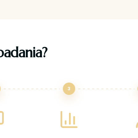
badania?
3