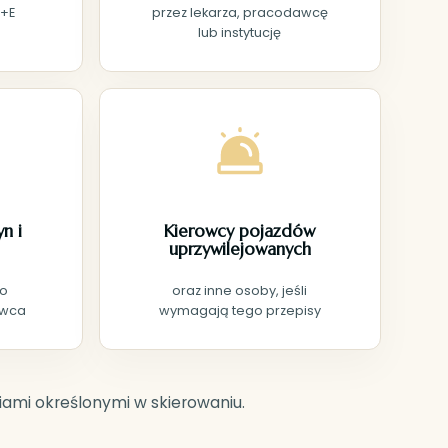
D+E
przez lekarza, pracodawcę
lub instytucję
n i
Kierowcy pojazdów
uprzywilejowanych
go
oraz inne osoby, jeśli
awca
wymagają tego przepisy
ami określonymi w skierowaniu.