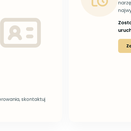
narzę
najwy
Zosta
uruc
Z
ierowania, skontaktuj