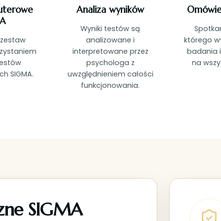
uterowe
Analiza wyników
Omówie
A
Wyniki testów są
Spotka
 zestaw
analizowane i
którego w
rzystaniem
interpretowane przez
badania
estów
psychologa z
na wszys
h SIGMA.
uwzględnieniem całości
funkcjonowania.
czne SIGMA