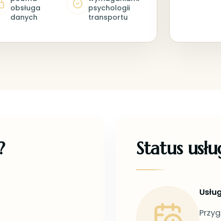
obsługa
psychologii
danych
transportu
?
Status usłu
Usług
Przyg