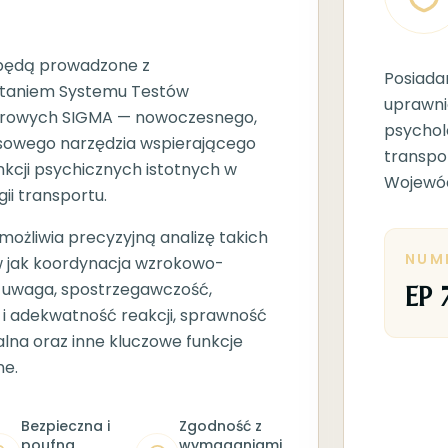
będą prowadzone z
Posiada
taniem Systemu Testów
uprawni
rowych SIGMA — nowoczesnego,
psychol
owego narzędzia wspierającego
transpo
nkcji psychicznych istotnych w
Wojewód
ii transportu.
ożliwia precyzyjną analizę takich
NUM
 jak koordynacja wzrokowo-
 uwaga, spostrzegawczość,
EP 
 i adekwatność reakcji, sprawność
alna oraz inne kluczowe funkcje
ne.
Bezpieczna i
Zgodność z
poufna
wymaganiami