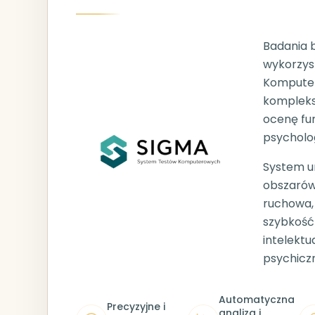
Badania 
wykorzys
Kompute
kompleks
ocenę fu
psycholog
System um
obszarów
ruchowa,
szybkość
intelektu
psychicz
Automatyczna
Precyzyjne i
analiza i